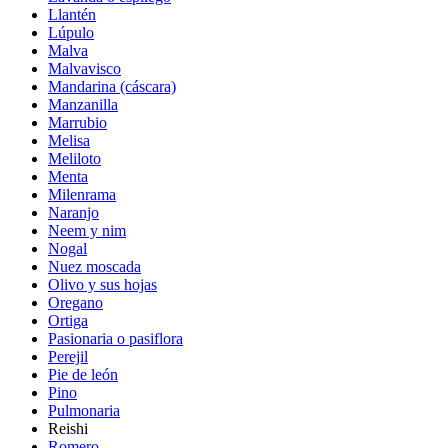
Llantén
Lúpulo
Malva
Malvavisco
Mandarina (cáscara)
Manzanilla
Marrubio
Melisa
Meliloto
Menta
Milenrama
Naranjo
Neem y nim
Nogal
Nuez moscada
Olivo y sus hojas
Oregano
Ortiga
Pasionaria o pasiflora
Perejil
Pie de león
Pino
Pulmonaria
Reishi
Romero