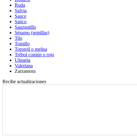
Ruda
Salvia
Sauce
Saúco
Sauzgatillo
Sésamo (semillas)
Tilo
Tomillo
Toronjil o melisa
Trébol común o rojo
Ulmaria
Valeriana
Zarzamora
Recibe actualizaciones