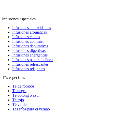
Infusiones especiales
Infusiones antioxidantes
Infusiones aromáticas
Infusiones chinas
Infusiones con miel
Infusiones depurativas
Infusiones digestivas
Infusiones energéticas
Infusiones para la belleza
Infusiones refrescantes
Infusiones relajantes
Tés especiales
Té de rooibos
Te negro
Té oolong o azul
Té rojo
Té verde
Tés fríos para el verano