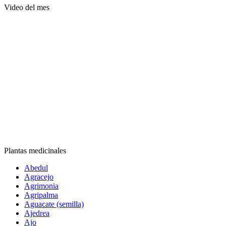
Video del mes
Plantas medicinales
Abedul
Agracejo
Agrimonia
Agripalma
Aguacate (semilla)
Ajedrea
Ajo