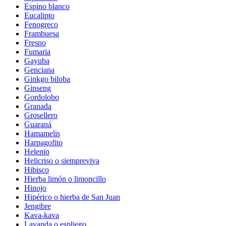
Espino blanco
Eucalipto
Fenogreco
Frambuesa
Fresno
Fumaria
Gayuba
Genciana
Ginkgo biloba
Ginseng
Gordolobo
Granada
Grosellero
Guaraná
Hamamelis
Harpagofito
Helenio
Helicriso o siempreviva
Hibisco
Hierba limón o limoncillo
Hinojo
Hipérico o hierba de San Juan
Jengibre
Kava-kava
Lavanda o espliego