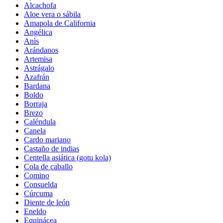
Alcachofa
Aloe vera o sábila
Amapola de California
Angélica
Anìs
Arándanos
Artemisa
Astrágalo
Azafrán
Bardana
Boldo
Borraja
Brezo
Caléndula
Canela
Cardo mariano
Castaño de indias
Centella asiática (gotu kola)
Cola de caballo
Comino
Consuelda
Cúrcuma
Diente de león
Eneldo
Equinácea