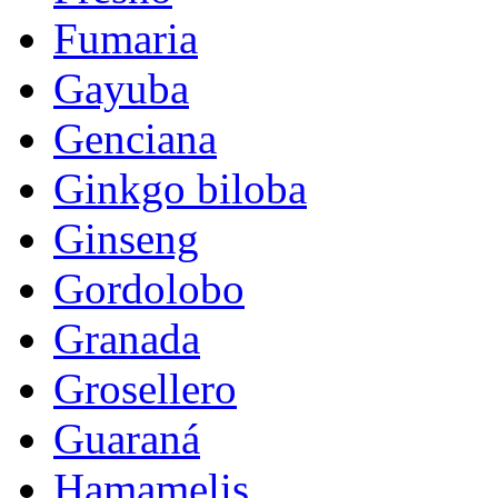
Fumaria
Gayuba
Genciana
Ginkgo biloba
Ginseng
Gordolobo
Granada
Grosellero
Guaraná
Hamamelis