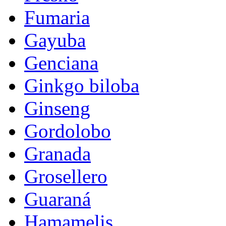
Fumaria
Gayuba
Genciana
Ginkgo biloba
Ginseng
Gordolobo
Granada
Grosellero
Guaraná
Hamamelis